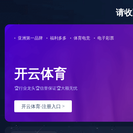
欢迎光临~WG官方网站
网站首页
公司简介
经营范
WG（中国）有限公司