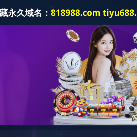
围
业务类型
招标和采购公告
招聘信