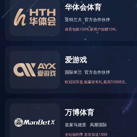
您的位置：
网站首页
>
招标和采购公告
>
更正公告
导航栏目
更正
招标公告
广
中标公告
一、
更正公告
原
原
首
新闻中心
二、