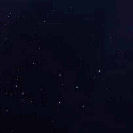
东沙街
电话：02
手机：18
邮箱：76
地址：广
CopyRight 2006 All Right
206房
Reserved WG官方网站
粤ICP备19037402号-2