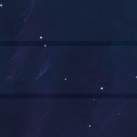
公告
宁县消防救援大队定制智能（电动）战斗
项目基本情况
公告的采购项目编号：
ZHCG20220617
公告的采购项目名称：广宁县消防救援大队定制智能（电动）战
次公告日期：
2022
年
6
月
22
日
更正信息：