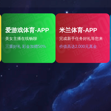
正事项：采购公告
正内容：原公告的采购方式：竞争性谈判，更正为：竞价
其他补充事项
凡对本次公告内容提出询问，请按以下方式联系
采购人：广宁县消防救援大队
地址：广宁县南街镇小径村委会塘仔尾
联系人：
高小姐
联系电话：
0758-8668302
采购代理机构 ：WG官方网站
地址：广东省肇庆市信安二路嘉湖君悦2幢04卡二楼532室
联系人：陈小姐
联系电话：0758-2236913