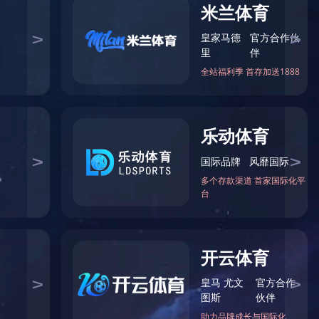
服架、储物架采购项目更正公告
斗服架、储物架采购项目