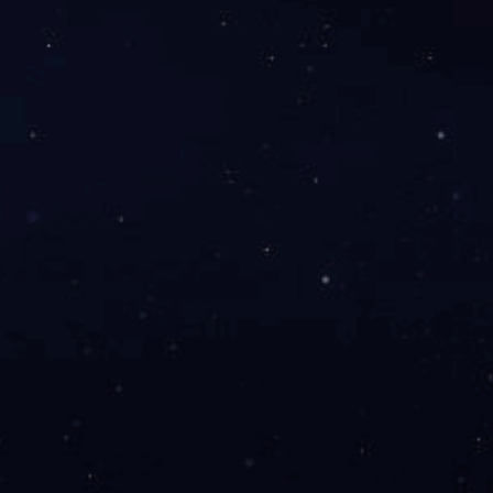
2022-06-22
业务类型
工程监理
WG官方网站
工程造价咨询
工程招标代理
手机二维码
政府采购
工程咨询
工程设计
全过程工程咨
询